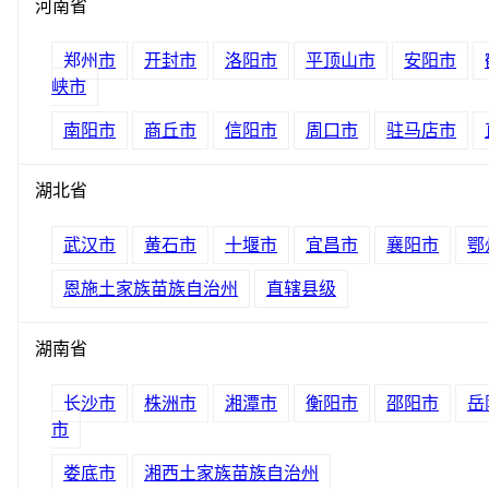
河南省
郑州市
开封市
洛阳市
平顶山市
安阳市
峡市
南阳市
商丘市
信阳市
周口市
驻马店市
湖北省
武汉市
黄石市
十堰市
宜昌市
襄阳市
鄂
恩施土家族苗族自治州
直辖县级
湖南省
长沙市
株洲市
湘潭市
衡阳市
邵阳市
岳
市
娄底市
湘西土家族苗族自治州