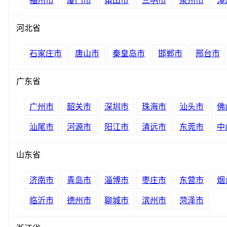
福州市
厦门市
莆田市
三明市
泉州市
漳
河北省
石家庄市
唐山市
秦皇岛市
邯郸市
邢台市
广东省
广州市
韶关市
深圳市
珠海市
汕头市
佛
汕尾市
河源市
阳江市
清远市
东莞市
中
山东省
济南市
青岛市
淄博市
枣庄市
东营市
烟
临沂市
德州市
聊城市
滨州市
菏泽市