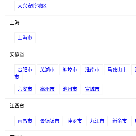
大兴安岭地区
上海
上海市
安徽省
合肥市
芜湖市
蚌埠市
淮南市
马鞍山市
市
六安市
亳州市
池州市
宣城市
江西省
南昌市
景德镇市
萍乡市
九江市
新余市